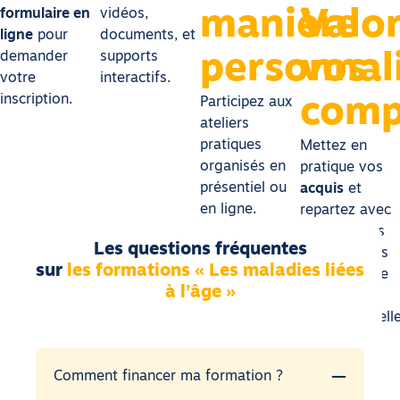
manière
Valor
formulaire en
vidéos,
ligne
pour
documents, et
demander
supports
personnal
vos
votre
interactifs.
inscription.
comp
Participez aux
ateliers
pratiques
Mettez en
organisés en
pratique vos
présentiel ou
acquis
et
en ligne.
repartez avec
de nouvelles
Les questions fréquentes
compétences
sur
les formations « Les maladies liées
utiles à votre
à l’âge »
activité
professionnelle
Je souhaite m’inscrire
Comment financer ma formation ?