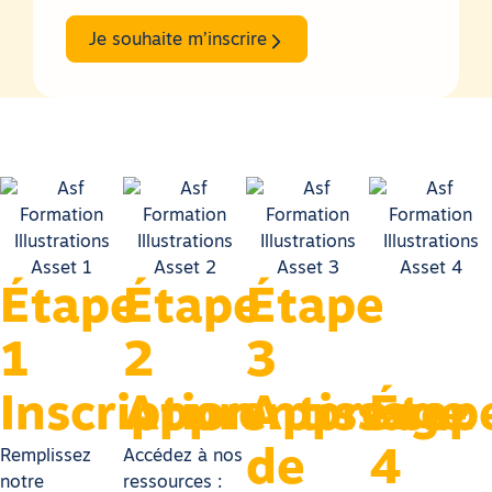
Je souhaite m’inscrire
Étape
Étape
Étape
1
2
3
Inscription
Apprentissage
Apprenez
Étap
de
4
Remplissez
Accédez à nos
notre
ressources :