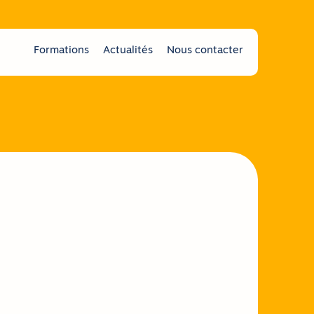
Formations
Actualités
Nous contacter