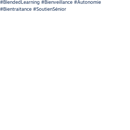
#BlendedLearning #Bienveillance #Autonomie
#Bientraitance #SoutienSénior
16/06/2026
Nouvelle formation : Les bonnes
pratiques des transmissions
Lire l'article